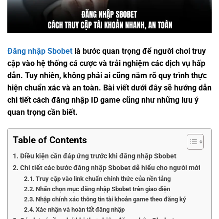
Đăng nhập Sbobet
là bước quan trọng để người chơi truy
cập vào hệ thống cá cược và trải nghiệm các dịch vụ hấp
dẫn. Tuy nhiên, không phải ai cũng nắm rõ quy trình thực
hiện chuẩn xác và an toàn. Bài viết dưới đây sẽ hướng dẫn
chi tiết cách đăng nhập ID game cũng như những lưu ý
quan trọng cần biết.
Table of Contents
Điều kiện cần đáp ứng trước khi đăng nhập Sbobet
Chi tiết các bước đăng nhập Sbobet dễ hiểu cho người mới
Truy cập vào link chuẩn chính thức của nền tảng
Nhấn chọn mục đăng nhập Sbobet trên giao diện
Nhập chính xác thông tin tài khoản game theo đăng ký
Xác nhận và hoàn tất đăng nhập