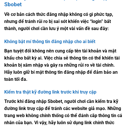
Sbobet
Về cơ bản cách thức đăng nhập không có gì phức tạp,
nhưng để tránh rủi ro bị sai sót khiến việc “login” bất
thành, người chơi cần lưu ý một vài vấn đề sau đây:
Không bật mí thông tin đăng nhập cho ai biết
Bạn tuyệt đối không nên cung cấp tên tài khoản và mật
khẩu cho bất kỳ ai. Việc chia sẻ thông tin có thể khiến tài
khoản bị xâm nhập và gây ra những rủi ro về tài chính.
Hãy luôn giữ bí mật thông tin đăng nhập để đảm bảo an
toàn tối đa.
Kiểm tra thật kỹ đường link trước khi truy cập
Trước khi đăng nhập Sbobet, người chơi cần kiểm tra kỹ
đường link truy cập để tránh các website giả mạo. Những
trang web không chính thống có thể đánh cắp thông tin cá
nhân của bạn. Vì vậy, hãy luôn sử dụng link chính thức