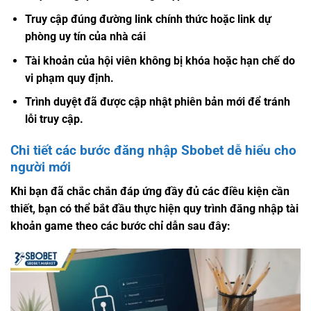
Truy cập đúng đường link chính thức hoặc link dự
phòng uy tín của nhà cái
Tài khoản của hội viên không bị khóa hoặc hạn chế do
vi phạm quy định.
Trình duyệt đã được cập nhật phiên bản mới để tránh
lỗi truy cập.
Chi tiết các bước đăng nhập Sbobet dễ hiểu cho
người mới
Khi bạn đã chắc chắn đáp ứng đầy đủ các điều kiện cần
thiết, bạn có thể bắt đầu thực hiện quy trình đăng nhập tài
khoản game theo các bước chỉ dẫn sau đây: