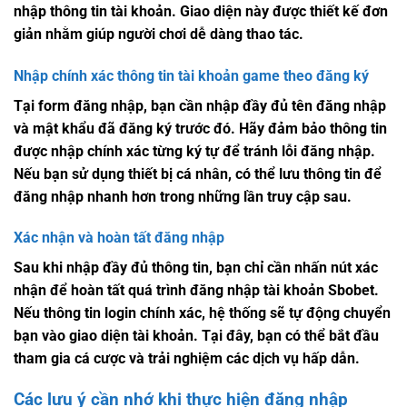
nhập thông tin tài khoản. Giao diện này được thiết kế đơn
giản nhằm giúp người chơi dễ dàng thao tác.
Nhập chính xác thông tin tài khoản game theo đăng ký
Tại form đăng nhập, bạn cần nhập đầy đủ tên đăng nhập
và mật khẩu đã đăng ký trước đó. Hãy đảm bảo thông tin
được nhập chính xác từng ký tự để tránh lỗi đăng nhập.
Nếu bạn sử dụng thiết bị cá nhân, có thể lưu thông tin để
đăng nhập nhanh hơn trong những lần truy cập sau.
Xác nhận và hoàn tất đăng nhập
Sau khi nhập đầy đủ thông tin, bạn chỉ cần nhấn nút xác
nhận để hoàn tất quá trình đăng nhập tài khoản Sbobet.
Nếu thông tin login chính xác, hệ thống sẽ tự động chuyển
bạn vào giao diện tài khoản. Tại đây, bạn có thể bắt đầu
tham gia cá cược và trải nghiệm các dịch vụ hấp dẫn.
Các lưu ý cần nhớ khi thực hiện đăng nhập