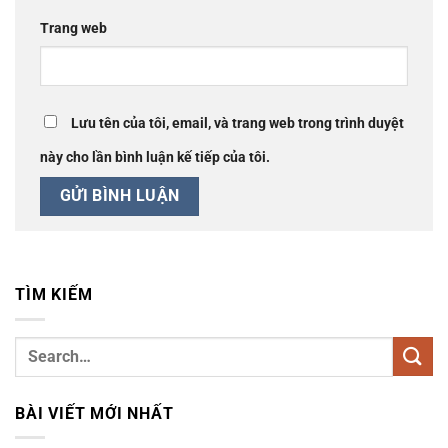
Trang web
Lưu tên của tôi, email, và trang web trong trình duyệt
này cho lần bình luận kế tiếp của tôi.
TÌM KIẾM
BÀI VIẾT MỚI NHẤT